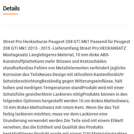
Details
Street Pro Heckschurze Peugeot 208 GTi Mk1 Passend für Peugeot
208 GTi Mk1 2013 - 2015 -Lieferumfang Street Pro HECKANSATZ
Montagesatz Langlebigeres Material, 10 mm dicke ABS-
KunststoffplatteKann mehr Stössen und Kratzschäden
standhaltenDas Fehlen von Metallelementen verhindert jegliche
Korrosion des TeilsNeues Design mit stilvollem KantenfinishUV-
SchutzbeschichtungBeständig gegen Witterungseinflüsse, hält
hohen und niedrigen Temperaturen standProdukt wird mit einer
Schutzfolie gesichertKein Lackieren nötigProdukte können in den
folgenden Optionen hergestellt werden 10 cm dickes Mattschwarz,
10 mm dickes Mattschwarz mit rotem Kern. Wenn Sie das Teil
farbig lackieren möchten, muss vor dem Lackieren eine
Grundierung verwendet werden.Die Teile sind mit einem Etikett
versehen, das die Echtheit und Qualität des Produkts
bestätigtDieses Produkt wurde mit einem TUV Materialgutachten