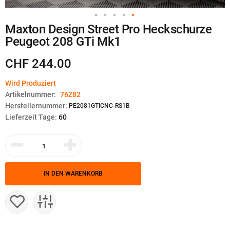
Zum
Maxton Design Street Pro Heckschurze
Anfang
Peugeot 208 GTi Mk1
der
Bildgalerie
springen
CHF 244.00
Wird Produziert
Artikelnummer:
76Z82
Herstellernummer:
PE2081GTICNC-RS1B
Lieferzeit Tage:
60
IN DEN WARENKORB