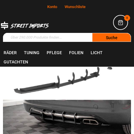
Konto
Wunschliste
0
Suche
RÄDER
TUNING
PFLEGE
FOLIEN
LICHT
Home
Tuning
Bodyparts
GUTACHTEN
Zum
Ende
der
Bildgalerie
springen