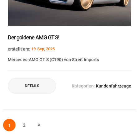
Der goldene AMG GT S!
erstellt am:
19
Sep, 2025
Mercedes-AMG GT S (C190) von Streit Imports
Kategorien:
Kundenfahrzeuge
DETAILS
Seite
SIE LESEN GERADE DIE SEITE
SEITE
2
1