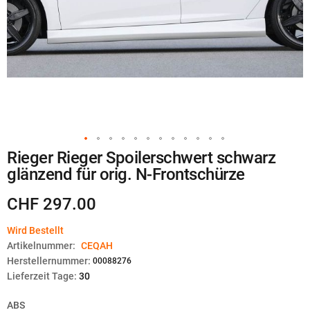
Zum
Rieger Rieger Spoilerschwert schwarz
Anfang
glänzend für orig. N-Frontschürze
der
Bildgalerie
springen
CHF 297.00
Wird Bestellt
Artikelnummer:
CEQAH
Herstellernummer:
00088276
Lieferzeit Tage:
30
ABS