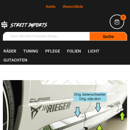
Konto
Wunschliste
0
Suche
RÄDER
TUNING
PFLEGE
FOLIEN
LICHT
Home
Tuning
Bodyparts
GUTACHTEN
Zum
Ende
der
Bildgalerie
springen