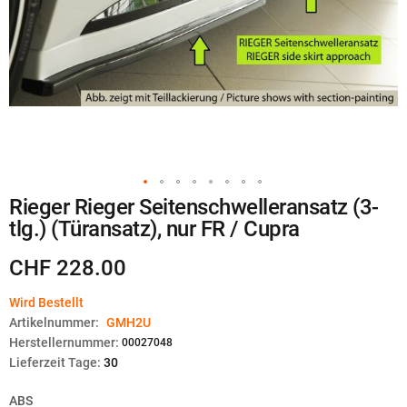
Zum
Rieger Rieger Seitenschwelleransatz (3-
Anfang
tlg.) (Türansatz), nur FR / Cupra
der
Bildgalerie
springen
CHF 228.00
Wird Bestellt
Artikelnummer:
GMH2U
Herstellernummer:
00027048
Lieferzeit Tage:
30
ABS