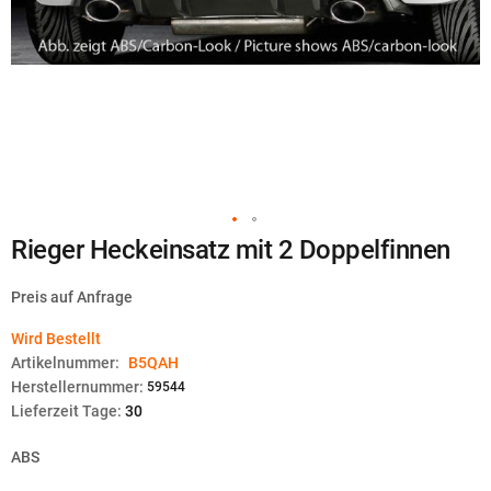
Zum
Rieger Heckeinsatz mit 2 Doppelfinnen
Anfang
der
Bildgalerie
Preis auf Anfrage
springen
Wird Bestellt
Artikelnummer:
B5QAH
Herstellernummer:
59544
Lieferzeit Tage:
30
ABS