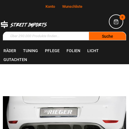
Konto
Wunschliste
0
Suche
RÄDER
TUNING
PFLEGE
FOLIEN
LICHT
Home
Tuning
Bodyparts
GUTACHTEN
Zum
Ende
der
Bildgalerie
springen