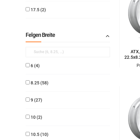
17.5
2
Felgen Breite
ATX,
22.5x8.
AR G
P
6
4
8.25
58
9
27
10
2
10.5
10