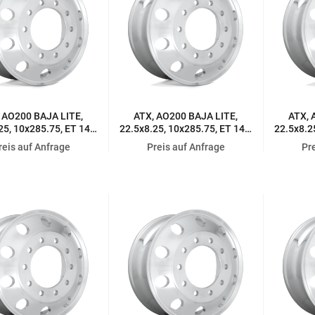
 AO200 BAJA LITE,
ATX, AO200 BAJA LITE,
ATX, 
25, 10x285.75, ET 147,
22.5x8.25, 10x285.75, ET 147,
22.5x8.2
UARD HIGH LUSTER
AR GUARD HIGH LUSTER
ENHANC
reis auf Anfrage
Preis auf Anfrage
Pr
POLISHED
POLISHED