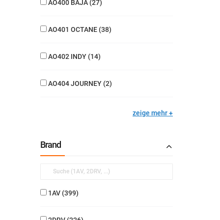
AO400 BAJA
27
AO401 OCTANE
38
AO402 INDY
14
AO404 JOURNEY
2
zeige mehr
Brand
1AV
399