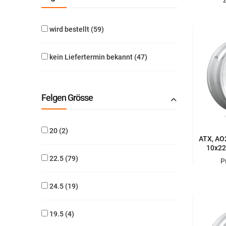
wird bestellt
59
kein Liefertermin bekannt
47
Felgen Grösse
20
2
ATX, AO2
10x22
22.5
79
P
24.5
19
19.5
4