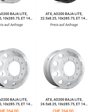
AO200 BAJA LITE,
ATX, AO200 BAJA LITE,
5, 10x285.75, ET 147,
22.5x8.25, 10x285.75, ET 147,
POLISHED
SATIN BLACKOUT
eis auf Anfrage
Preis auf Anfrage
AO200 BAJA LITE,
ATX, AO200 BAJA LITE,
5, 10x285.75, ET 144,
24.5x8.25, 10x285.75, ET 144,
ARD HIGH LUSTER
POLISHED
HF 264.00
CHF 264.00