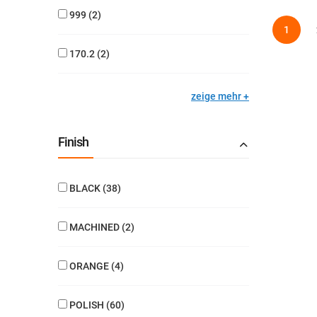
999
2
Seite
Sie lese
1
170.2
2
zeige mehr
Finish
BLACK
38
MACHINED
2
ORANGE
4
POLISH
60