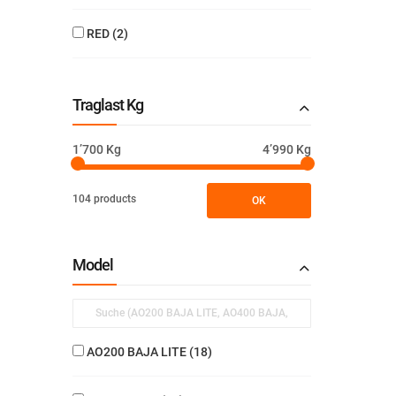
RED
2
Traglast Kg
1’700 Kg
4’990 Kg
104 products
OK
Model
AO200 BAJA LITE
18