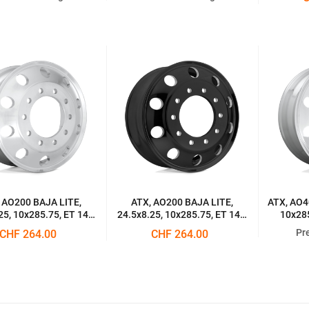
POLISHED
POLISHED
 AO200 BAJA LITE,
ATX, AO200 BAJA LITE,
ATX, AO4
25, 10x285.75, ET 144,
24.5x8.25, 10x285.75, ET 144,
10x285
POLISHED
SATIN BLACKOUT
LUS
Pr
CHF 264.00
CHF 264.00