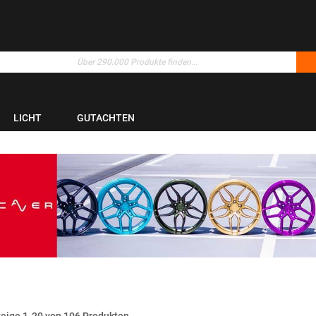
LICHT
GUTACHTEN
zeige
1
-
20
von
106
Produkten