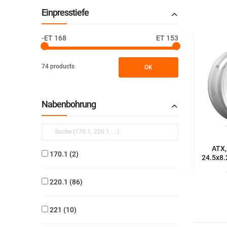
Einpresstiefe
-ET 168
ET 153
74 products
OK
Nabenbohrung
ATX,
170.1
2
24.5x8.
220.1
86
221
10