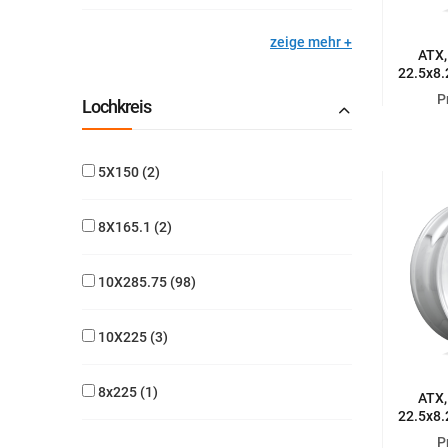
zeige mehr
ATX,
22.5x8.
HIGH
P
Lochkreis
5X150
2
8X165.1
2
10X285.75
98
10X225
3
8x225
1
ATX,
22.5x8.
STAN
P