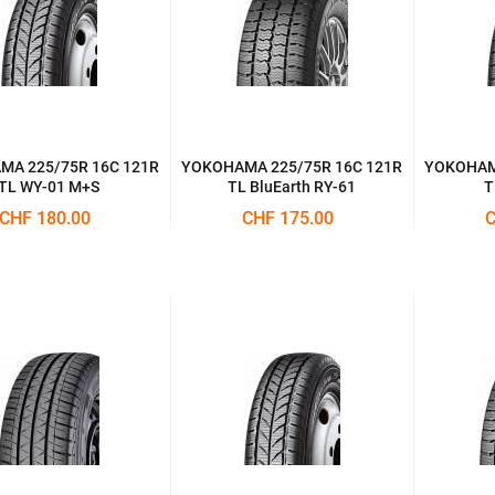
A 225/75R 16C 121R
YOKOHAMA 225/75R 16C 121R
YOKOHAMA
TL WY-01 M+S
TL BluEarth RY-61
T
CHF 180.00
CHF 175.00
C