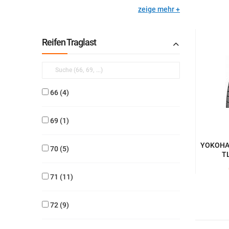
zeige mehr
Reifen Traglast
66
4
69
1
YOKOHAM
70
5
TL
71
11
72
9