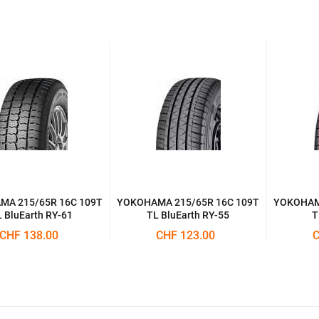
A 215/65R 16C 109T
YOKOHAMA 215/65R 16C 109T
YOKOHAMA
 BluEarth RY-61
TL BluEarth RY-55
T
CHF 138.00
CHF 123.00
C