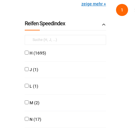
zeige mehr
Seite
Sie lese
1
Reifen Speedindex
H
1695
J
1
L
1
M
2
N
17