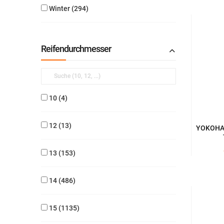
Winter
294
Reifendurchmesser
10
4
12
13
YOKOHAM
13
153
14
486
15
1135