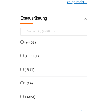
zeige mehr
Erstausrüstung
(+)
58
(+) R0
1
(I*)
1
*
14
+
323