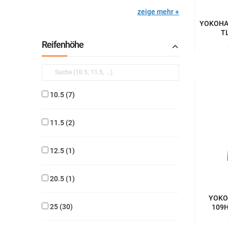
zeige mehr
YOKOHAM
TL
Reifenhöhe
10.5
7
11.5
2
12.5
1
20.5
1
YOKO
25
30
109H