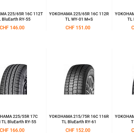
A 225/65R 16C 112T
YOKOHAMA 225/65R 16C 112R
YOKOHAMA
 BluEarth RY-55
TL WY-01 M+S
TL 
CHF 146.00
CHF 151.00
C
HAMA 225/55R 17C
YOKOHAMA 215/75R 16C 116R
YOKOHAMA
 TL BluEarth RY-55
TL BluEarth RY-61
T
CHF 166.00
CHF 152.00
C