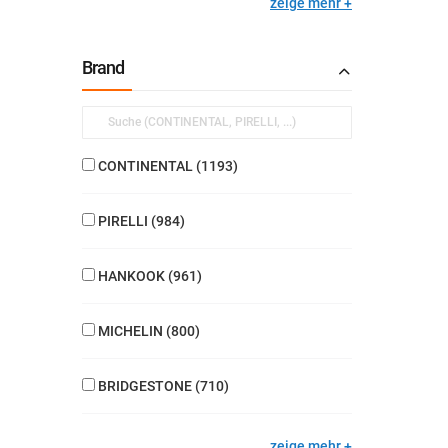
zeige mehr
Brand
CONTINENTAL
1193
PIRELLI
984
HANKOOK
961
MICHELIN
800
BRIDGESTONE
710
zeige mehr