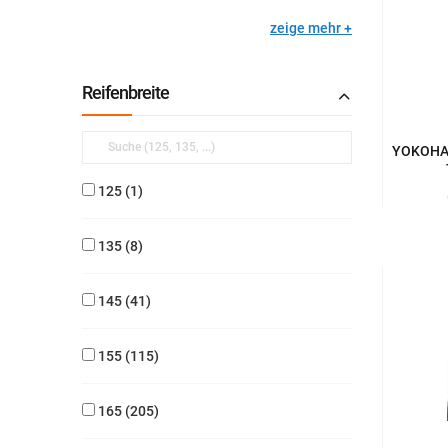
zeige mehr
Reifenbreite
YOKOHAM
125
1
135
8
145
41
155
115
165
205