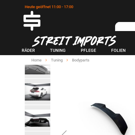
Heute geöffnet 11:00 - 17:00
RÄDER
TUNING
PFLEGE
FOLIEN
Home
Tuning
Bodyparts
Zum
Ende
der
Bildgalerie
springen