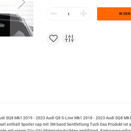
IN DE
Audi SQ8 Mk1 2019 - 2023 Audi Q8 S-Line Mk1 2018 - 2023 Audi SQ8 Mk1 
et enthält Spoiler cap mit 3M band Sentfettung Tuch Das Produkt ist a
urde mit einem Tüv-Gtü Materialgutachten zertifiziert. Eintragung erfor