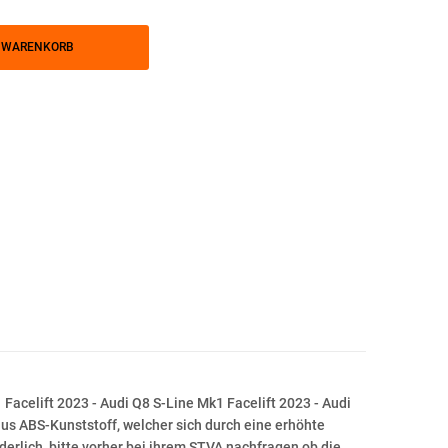
N WARENKORB
Facelift 2023 - Audi Q8 S-Line Mk1 Facelift 2023 - Audi
us ABS-Kunststoff, welcher sich durch eine erhöhte
derlich, bitte vorher bei ihrem STVA nachfragen ob die