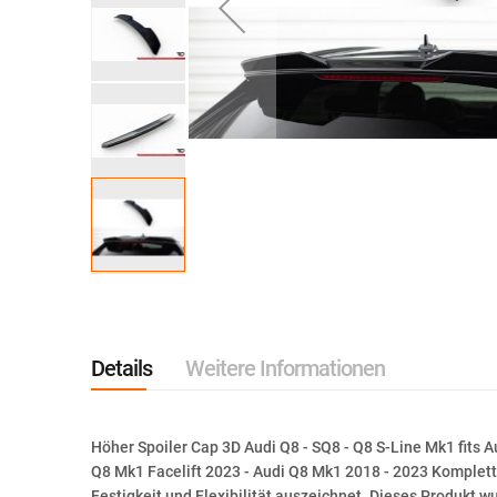
Zum
Anfang
der
Bildgalerie
springen
Details
Weitere Informationen
Höher Spoiler Cap 3D Audi Q8 - SQ8 - Q8 S-Line Mk1 fits 
Q8 Mk1 Facelift 2023 - Audi Q8 Mk1 2018 - 2023 Kompletts
Festigkeit und Flexibilität auszeichnet. Dieses Produkt w