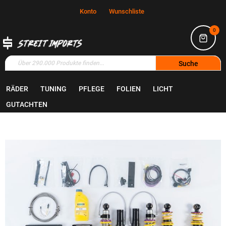
Konto
Wunschliste
0
Suche
RÄDER
TUNING
PFLEGE
FOLIEN
LICHT
Home
Tuning
Fahrwerk
GUTACHTEN
Zum
Ende
der
Bildgalerie
springen