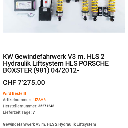
Zum
KW Gewindefahrwerk V3 m. HLS 2
Anfang
Hydraulik Liftsystem HLS PORSCHE
der
Bildgalerie
BOXSTER (981) 04/2012-
springen
CHF 7’275.00
Wird Bestellt
Artikelnummer:
UZSH6
Herstellernummer:
35271248
Lieferzeit Tage:
7
Gewindefahrwerk V3 m. HLS 2 Hydraulik Liftsystem