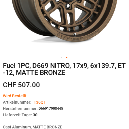
Zum
Fuel 1PC, D669 NITRO, 17x9, 6x139.7, ET
Anfang
-12, MATTE BRONZE
der
Bildgalerie
springen
CHF 507.00
Wird Bestellt
Artikelnummer:
136Q1
Herstellernummer:
D66917908445
Lieferzeit Tage:
30
Cast Aluminum, MATTE BRONZE