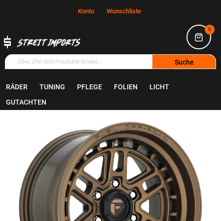
Konto
Wunschliste
0
Suche
RÄDER
TUNING
PFLEGE
FOLIEN
LICHT
Home
Räder
Felgen
GUTACHTEN
Zum
Ende
der
Bildgalerie
springen