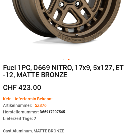
Zum
Fuel 1PC, D669 NITRO, 17x9, 5x127, ET
Anfang
-12, MATTE BRONZE
der
Bildgalerie
springen
CHF 423.00
Kein Liefertermin Bekannt
Artikelnummer:
5Z876
Herstellernummer:
D66917907545
Lieferzeit Tage:
7
Cast Aluminum, MATTE BRONZE