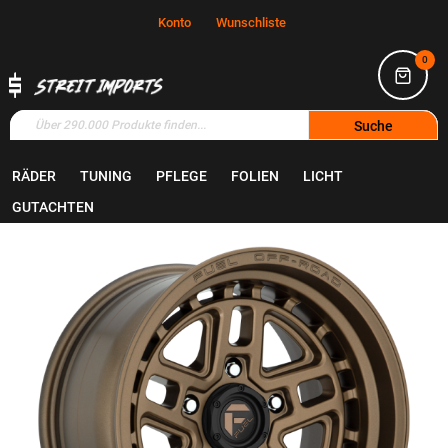
Konto
Wunschliste
0
Suche
RÄDER
TUNING
PFLEGE
FOLIEN
LICHT
Home
Räder
Felgen
GUTACHTEN
Zum
Ende
der
Bildgalerie
springen