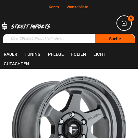
Konto
Wunschliste
0
Suche
RÄDER
TUNING
PFLEGE
FOLIEN
LICHT
Home
Räder
Felgen
GUTACHTEN
Zum
Ende
der
Bildgalerie
springen