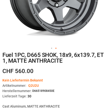
Zum
Fuel 1PC, D665 SHOK, 18x9, 6x139.7, ET
Anfang
1, MATTE ANTHRACITE
der
Bildgalerie
springen
CHF 560.00
Kein Liefertermin Bekannt
Artikelnummer:
Q2U2U
Herstellernummer:
D66518908450E
Lieferzeit Tage:
30
Cast Aluminum, MATTE ANTHRACITE