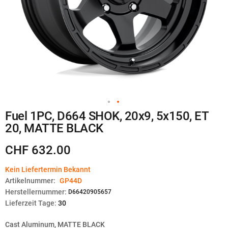
Zum
Fuel 1PC, D664 SHOK, 20x9, 5x150, ET
Anfang
20, MATTE BLACK
der
Bildgalerie
springen
CHF 632.00
Kein Liefertermin Bekannt
Artikelnummer:
GP44D
Herstellernummer:
D66420905657
Lieferzeit Tage:
30
Cast Aluminum, MATTE BLACK