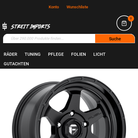
Konto
Wunschliste
0
Suche
RÄDER
TUNING
PFLEGE
FOLIEN
LICHT
Home
Räder
Felgen
GUTACHTEN
Zum
Ende
der
Bildgalerie
springen