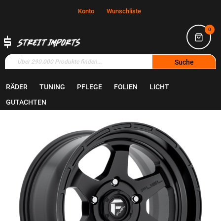
Konto
Wunschliste
0
Suche
RÄDER
TUNING
PFLEGE
FOLIEN
LICHT
Home
Räder
Felgen
GUTACHTEN
Zum
Ende
der
Bildgalerie
springen