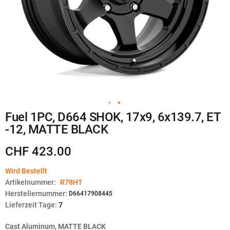
Zum
Fuel 1PC, D664 SHOK, 17x9, 6x139.7, ET
Anfang
-12, MATTE BLACK
der
Bildgalerie
springen
CHF 423.00
Wird Bestellt
Artikelnummer:
R78HT
Herstellernummer:
D66417908445
Lieferzeit Tage:
7
Cast Aluminum, MATTE BLACK