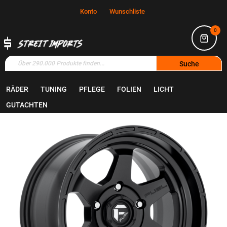
Konto
Wunschliste
0
Suche
RÄDER
TUNING
PFLEGE
FOLIEN
LICHT
Home
Räder
Felgen
GUTACHTEN
Zum
Ende
der
Bildgalerie
springen