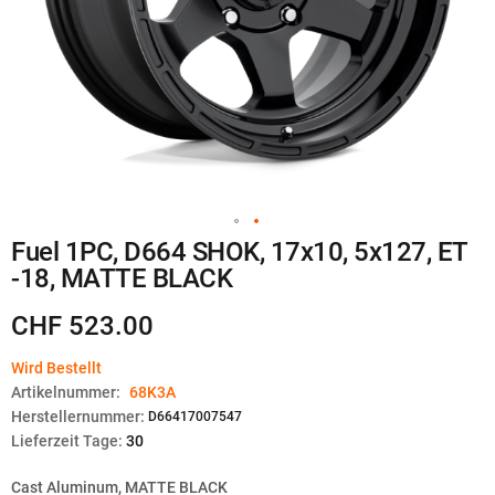
Zum
Fuel 1PC, D664 SHOK, 17x10, 5x127, ET
Anfang
-18, MATTE BLACK
der
Bildgalerie
springen
CHF 523.00
Wird Bestellt
Artikelnummer:
68K3A
Herstellernummer:
D66417007547
Lieferzeit Tage:
30
Cast Aluminum, MATTE BLACK