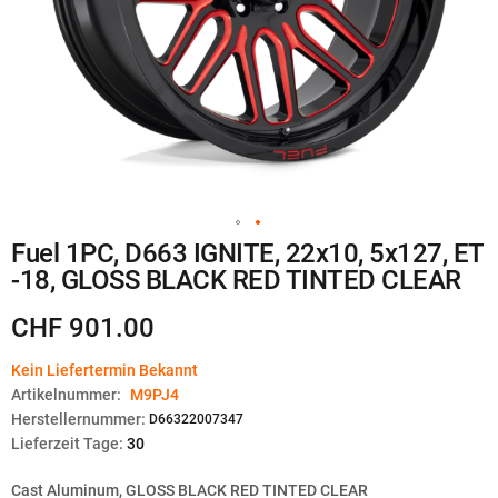
Zum
Fuel 1PC, D663 IGNITE, 22x10, 5x127, ET
Anfang
-18, GLOSS BLACK RED TINTED CLEAR
der
Bildgalerie
springen
CHF 901.00
Kein Liefertermin Bekannt
Artikelnummer:
M9PJ4
Herstellernummer:
D66322007347
Lieferzeit Tage:
30
Cast Aluminum, GLOSS BLACK RED TINTED CLEAR