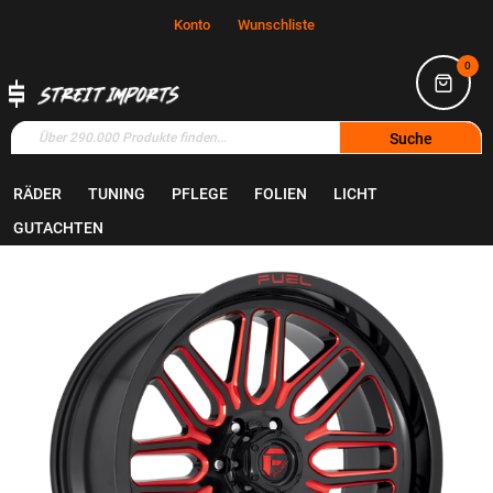
Konto
Wunschliste
0
Suche
RÄDER
TUNING
PFLEGE
FOLIEN
LICHT
Home
Räder
Felgen
GUTACHTEN
Zum
Ende
der
Bildgalerie
springen