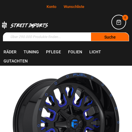
Konto
Wunschliste
0
Suche
RÄDER
TUNING
PFLEGE
FOLIEN
LICHT
Home
Räder
Felgen
GUTACHTEN
Zum
Ende
der
Bildgalerie
springen