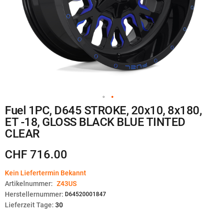
Zum
Fuel 1PC, D645 STROKE, 20x10, 8x180,
Anfang
ET -18, GLOSS BLACK BLUE TINTED
der
Bildgalerie
CLEAR
springen
CHF 716.00
Kein Liefertermin Bekannt
Artikelnummer:
Z43US
Herstellernummer:
D64520001847
Lieferzeit Tage:
30