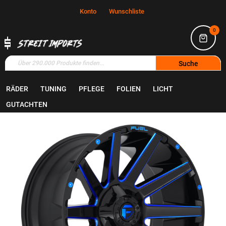
Konto
Wunschliste
0
Suche
RÄDER
TUNING
PFLEGE
FOLIEN
LICHT
Home
Räder
Felgen
GUTACHTEN
Zum
Ende
der
Bildgalerie
springen