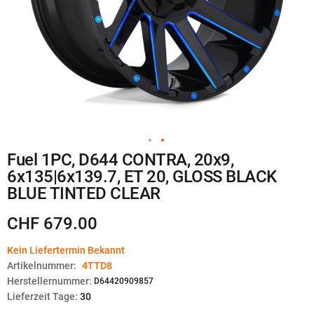
Zum
Fuel 1PC, D644 CONTRA, 20x9,
Anfang
6x135|6x139.7, ET 20, GLOSS BLACK
der
Bildgalerie
BLUE TINTED CLEAR
springen
CHF 679.00
Kein Liefertermin Bekannt
Artikelnummer:
4TTD8
Herstellernummer:
D64420909857
Lieferzeit Tage:
30