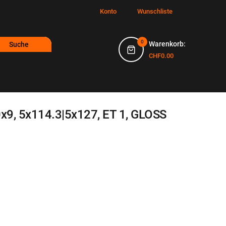
Konto
Wunschliste
0
Warenkorb:
Suche
CHF0.00
x9, 5x114.3|5x127, ET 1, GLOSS