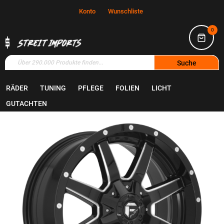
Konto
Wunschliste
0
Suche
RÄDER
TUNING
PFLEGE
FOLIEN
LICHT
Home
Räder
Felgen
GUTACHTEN
Zum
Ende
der
Bildgalerie
springen