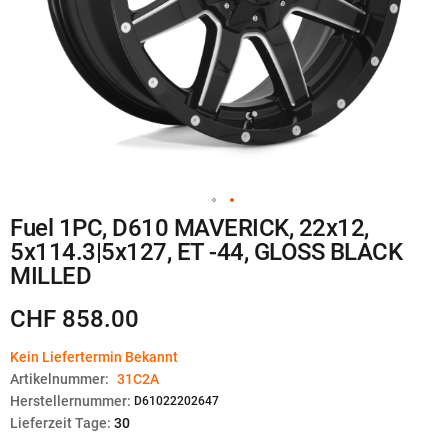
Zum
Fuel 1PC, D610 MAVERICK, 22x12,
Anfang
5x114.3|5x127, ET -44, GLOSS BLACK
der
Bildgalerie
MILLED
springen
CHF 858.00
Kein Liefertermin Bekannt
Artikelnummer:
31C2A
Herstellernummer:
D61022202647
Lieferzeit Tage:
30