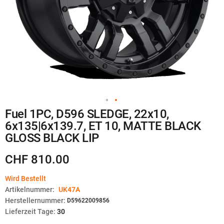
Zum
Fuel 1PC, D596 SLEDGE, 22x10,
Anfang
6x135|6x139.7, ET 10, MATTE BLACK
der
Bildgalerie
GLOSS BLACK LIP
springen
CHF 810.00
Wird Bestellt
Artikelnummer:
UK47A
Herstellernummer:
D59622009856
Lieferzeit Tage:
30