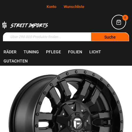
Konto
Wunschliste
0
Suche
RÄDER
TUNING
PFLEGE
FOLIEN
LICHT
Home
Räder
Felgen
GUTACHTEN
Zum
Ende
der
Bildgalerie
springen