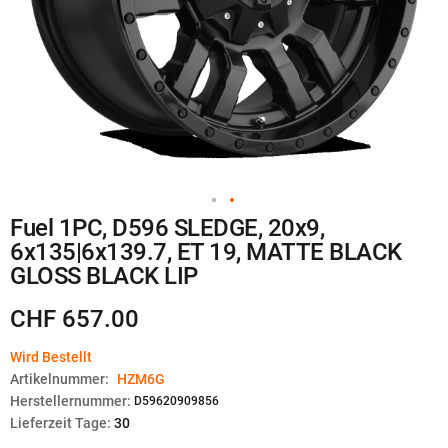
Zum
Fuel 1PC, D596 SLEDGE, 20x9,
Anfang
6x135|6x139.7, ET 19, MATTE BLACK
der
Bildgalerie
GLOSS BLACK LIP
springen
CHF 657.00
Wird Bestellt
Artikelnummer:
HZM6G
Herstellernummer:
D59620909856
Lieferzeit Tage:
30