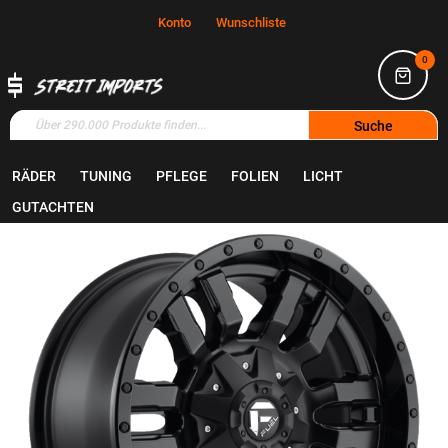
Konto
Wunschliste
0
Suche
RÄDER
TUNING
PFLEGE
FOLIEN
LICHT
Home
Räder
Felgen
GUTACHTEN
Zum
Ende
der
Bildgalerie
springen