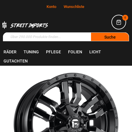
Konto
Wunschliste
0
Suche
RÄDER
TUNING
PFLEGE
FOLIEN
LICHT
Home
Räder
Felgen
GUTACHTEN
Zum
Ende
der
Bildgalerie
springen