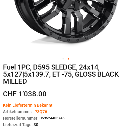
Zum
Fuel 1PC, D595 SLEDGE, 24x14,
Anfang
5x127|5x139.7, ET -75, GLOSS BLACK
der
Bildgalerie
MILLED
springen
CHF 1’038.00
Kein Liefertermin Bekannt
Artikelnummer:
P3Q76
Herstellernummer:
D59524405745
Lieferzeit Tage:
30