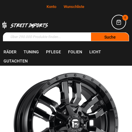
Konto
Wunschliste
0
Suche
RÄDER
TUNING
PFLEGE
FOLIEN
LICHT
Home
Räder
Felgen
GUTACHTEN
Zum
Ende
der
Bildgalerie
springen