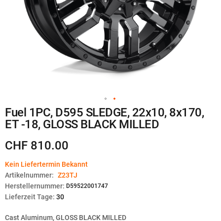
Zum
Fuel 1PC, D595 SLEDGE, 22x10, 8x170,
Anfang
ET -18, GLOSS BLACK MILLED
der
Bildgalerie
springen
CHF 810.00
Kein Liefertermin Bekannt
Artikelnummer:
Z23TJ
Herstellernummer:
D59522001747
Lieferzeit Tage:
30
Cast Aluminum, GLOSS BLACK MILLED