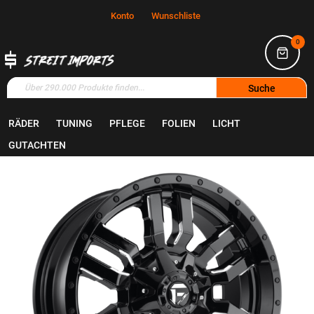
Konto
Wunschliste
0
Suche
RÄDER
TUNING
PFLEGE
FOLIEN
LICHT
Home
Räder
Felgen
GUTACHTEN
Zum
Ende
der
Bildgalerie
springen