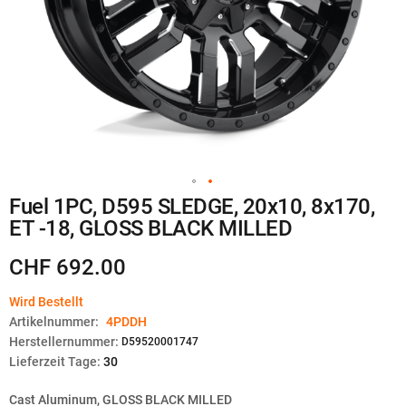
Zum
Fuel 1PC, D595 SLEDGE, 20x10, 8x170,
Anfang
ET -18, GLOSS BLACK MILLED
der
Bildgalerie
springen
CHF 692.00
Wird Bestellt
Artikelnummer:
4PDDH
Herstellernummer:
D59520001747
Lieferzeit Tage:
30
Cast Aluminum, GLOSS BLACK MILLED