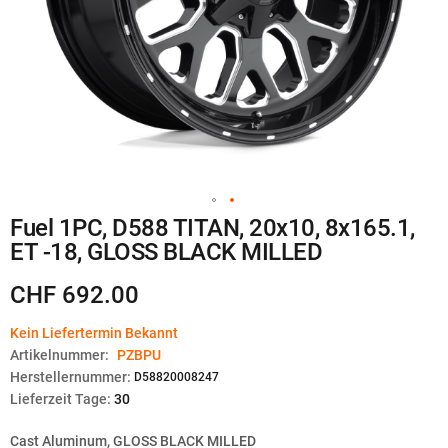
Zum
Fuel 1PC, D588 TITAN, 20x10, 8x165.1,
Anfang
ET -18, GLOSS BLACK MILLED
der
Bildgalerie
springen
CHF 692.00
Kein Liefertermin Bekannt
Artikelnummer:
PZBPU
Herstellernummer:
D58820008247
Lieferzeit Tage:
30
Cast Aluminum, GLOSS BLACK MILLED