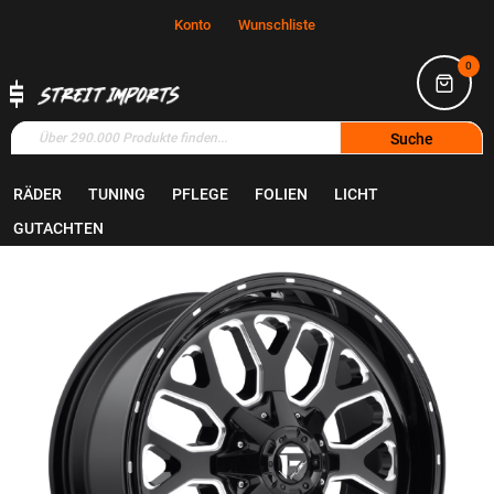
Konto
Wunschliste
0
Suche
RÄDER
TUNING
PFLEGE
FOLIEN
LICHT
Home
Räder
Felgen
GUTACHTEN
Zum
Ende
der
Bildgalerie
springen