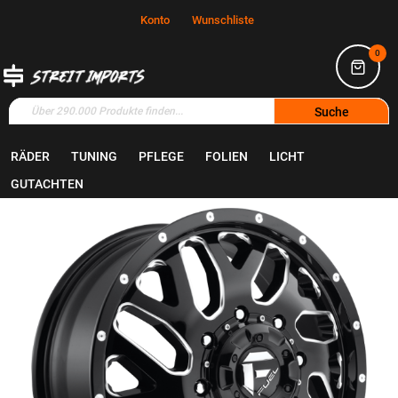
Konto
Wunschliste
0
Suche
RÄDER
TUNING
PFLEGE
FOLIEN
LICHT
Home
Räder
Felgen
GUTACHTEN
Zum
Ende
der
Bildgalerie
springen