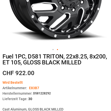
Zum
Fuel 1PC, D581 TRITON, 22x8.25, 8x200,
Anfang
ET 105, GLOSS BLACK MILLED
der
Bildgalerie
springen
CHF 922.00
Wird Bestellt
Artikelnummer:
E83B7
Herstellernummer:
D581228292
Lieferzeit Tage:
30
Cast Aluminum, GLOSS BLACK MILLED