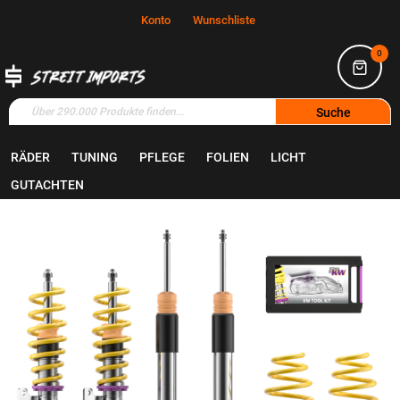
Konto
Wunschliste
0
Suche
RÄDER
TUNING
PFLEGE
FOLIEN
LICHT
Home
Tuning
Fahrwerk
GUTACHTEN
Zum
Ende
der
Bildgalerie
springen