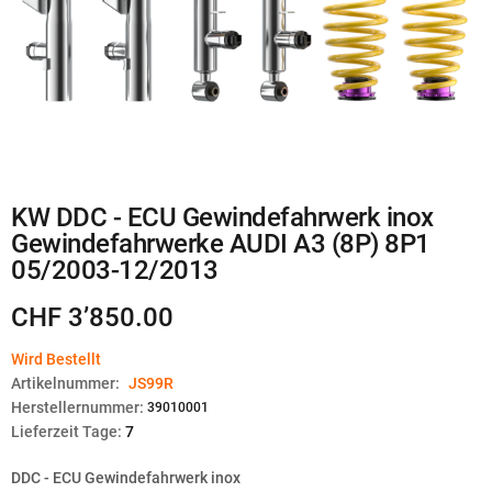
Zum
KW DDC - ECU Gewindefahrwerk inox
Anfang
Gewindefahrwerke AUDI A3 (8P) 8P1
der
Bildgalerie
05/2003-12/2013
springen
CHF 3’850.00
Wird Bestellt
Artikelnummer:
JS99R
Herstellernummer:
39010001
Lieferzeit Tage:
7
DDC - ECU Gewindefahrwerk inox