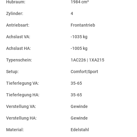
Hubraum:
1984 cm³
Zylinder:
4
Antriebsart:
Frontantrieb
Achslast VA:
-1035 kg
Achslast HA:
-1005 kg
Typenschein:
1AC226 | 1XA215
Setup:
Comfort|Sport
Tieferlegung VA:
35-65
Tieferlegung HA:
35-65
Verstellung VA:
Gewinde
Verstellung HA:
Gewinde
Material:
Edelstahl