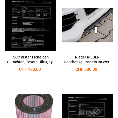
SCC Distanzscheiben
Rieger RIEGER
Gutachten, Toyota Hilux, Typ
Geschenkgutschein im Wert
LN165|LN170|KDN165|KDN170
von 400,- EUR
CHF 180.00
CHF 600.00