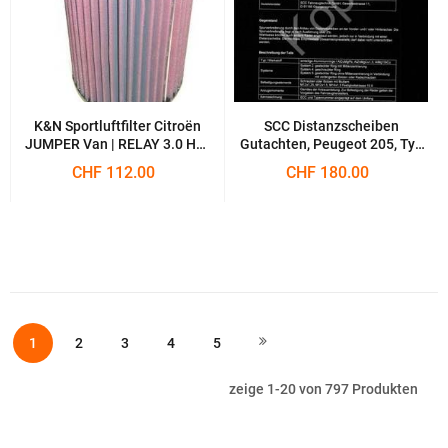
K&N Sportluftfilter Citroën
SCC Distanzscheiben
JUMPER Van | RELAY 3.0 HDi
Gutachten, Peugeot 205, Typ
145
20A|20C|20D|741A|741C
CHF 112.00
CHF 180.00
Seite
Sie lesen gerade die Seite
Seite
Seite
Seite
Seite
Seite
Weiter
1
2
3
4
5
zeige
1
-
20
von
797
Produkten