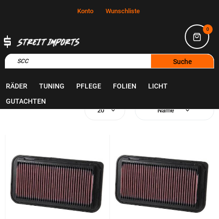
Konto
Wunschliste
0
Suche
RÄDER
TUNING
PFLEGE
FOLIEN
LICHT
Startseite
Suchergebnisse für "SCC"
GUTACHTEN