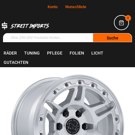
Konto
Wunschliste
0
Suche
RÄDER
TUNING
PFLEGE
FOLIEN
LICHT
Home
Räder
Felgen
GUTACHTEN
Zum
Ende
der
Bildgalerie
springen