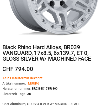
Zum
Black Rhino Hard Alloys, BR039
Anfang
VANGUARD, 17x8.5, 6x139.7, ET 0,
der
Bildgalerie
GLOSS SILVER W/ MACHINED FACE
springen
CHF 794.00
Kein Liefertermin Bekannt
Artikelnummer:
MUUK6
Herstellernummer:
BR039SD17856800
Lieferzeit Tage:
30
Cast Aluminum, GLOSS SILVER W/ MACHINED FACE