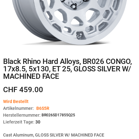
Zum
Black Rhino Hard Alloys, BR026 CONGO,
Anfang
17x8.5, 5x130, ET 25, GLOSS SILVER W/
der
Bildgalerie
MACHINED FACE
springen
CHF 459.00
Wird Bestellt
Artikelnummer:
B6S5R
Herstellernummer:
BR026SD17855Q25
Lieferzeit Tage:
30
Cast Aluminum, GLOSS SILVER W/ MACHINED FACE