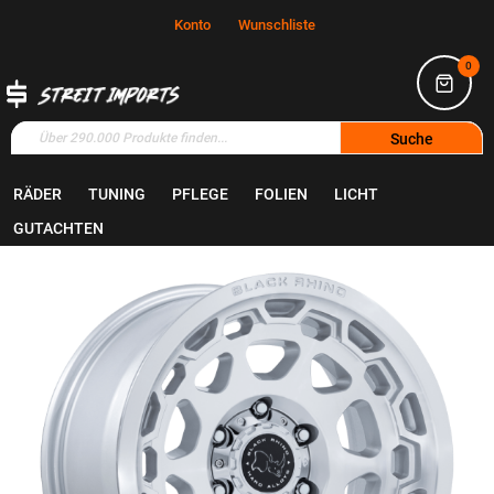
Konto
Wunschliste
0
Suche
RÄDER
TUNING
PFLEGE
FOLIEN
LICHT
Home
Räder
Felgen
GUTACHTEN
Zum
Ende
der
Bildgalerie
springen