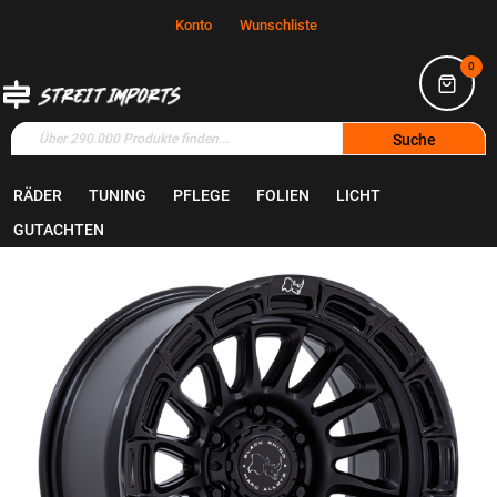
Konto
Wunschliste
0
Suche
RÄDER
TUNING
PFLEGE
FOLIEN
LICHT
Home
Räder
Felgen
GUTACHTEN
Zum
Ende
der
Bildgalerie
springen