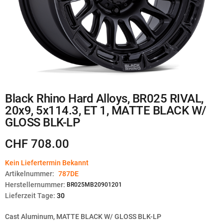
Zum
Black Rhino Hard Alloys, BR025 RIVAL,
Anfang
20x9, 5x114.3, ET 1, MATTE BLACK W/
der
Bildgalerie
GLOSS BLK-LP
springen
CHF 708.00
Kein Liefertermin Bekannt
Artikelnummer:
787DE
Herstellernummer:
BR025MB20901201
Lieferzeit Tage:
30
Cast Aluminum, MATTE BLACK W/ GLOSS BLK-LP