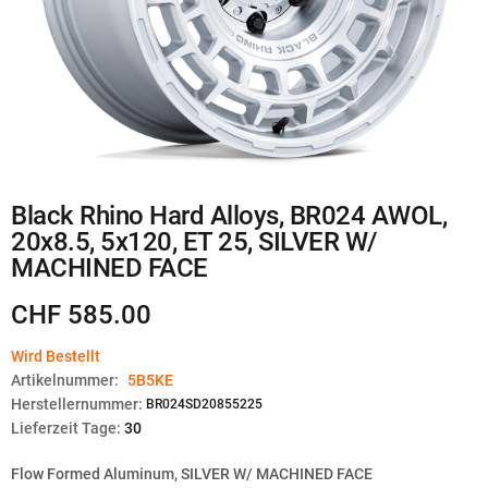
Zum
Black Rhino Hard Alloys, BR024 AWOL,
Anfang
20x8.5, 5x120, ET 25, SILVER W/
der
Bildgalerie
MACHINED FACE
springen
CHF 585.00
Wird Bestellt
Artikelnummer:
5B5KE
Herstellernummer:
BR024SD20855225
Lieferzeit Tage:
30
Flow Formed Aluminum, SILVER W/ MACHINED FACE