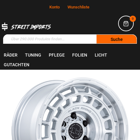
Konto
Wunschliste
0
Suche
RÄDER
TUNING
PFLEGE
FOLIEN
LICHT
Home
Räder
Felgen
GUTACHTEN
Zum
Ende
der
Bildgalerie
springen