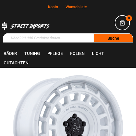
Konto
Wunschliste
0
Suche
RÄDER
TUNING
PFLEGE
FOLIEN
LICHT
Home
Räder
Felgen
GUTACHTEN
Zum
Ende
der
Bildgalerie
springen