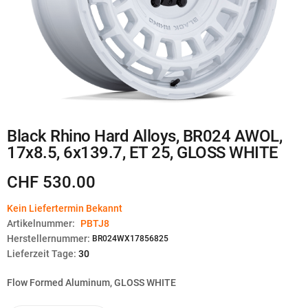
Zum
Black Rhino Hard Alloys, BR024 AWOL,
Anfang
17x8.5, 6x139.7, ET 25, GLOSS WHITE
der
Bildgalerie
springen
CHF 530.00
Kein Liefertermin Bekannt
Artikelnummer:
PBTJ8
Herstellernummer:
BR024WX17856825
Lieferzeit Tage:
30
Flow Formed Aluminum, GLOSS WHITE