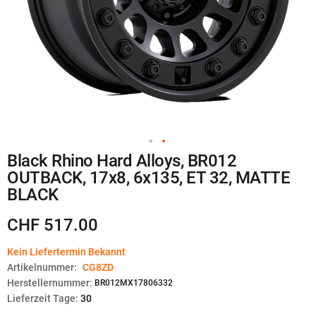
Zum
Black Rhino Hard Alloys, BR012
Anfang
OUTBACK, 17x8, 6x135, ET 32, MATTE
der
Bildgalerie
BLACK
springen
CHF 517.00
Kein Liefertermin Bekannt
Artikelnummer:
CG8ZD
Herstellernummer:
BR012MX17806332
Lieferzeit Tage:
30