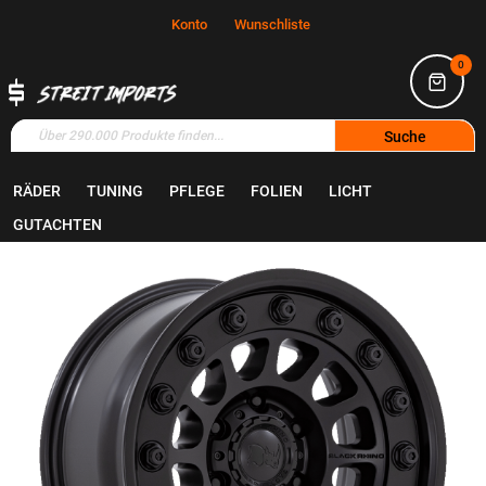
Konto
Wunschliste
0
Suche
RÄDER
TUNING
PFLEGE
FOLIEN
LICHT
Home
Räder
Felgen
GUTACHTEN
Zum
Ende
der
Bildgalerie
springen