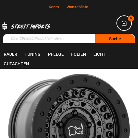
Konto
Wunschliste
0
Suche
RÄDER
TUNING
PFLEGE
FOLIEN
LICHT
Home
Räder
Felgen
GUTACHTEN
Zum
Ende
der
Bildgalerie
springen