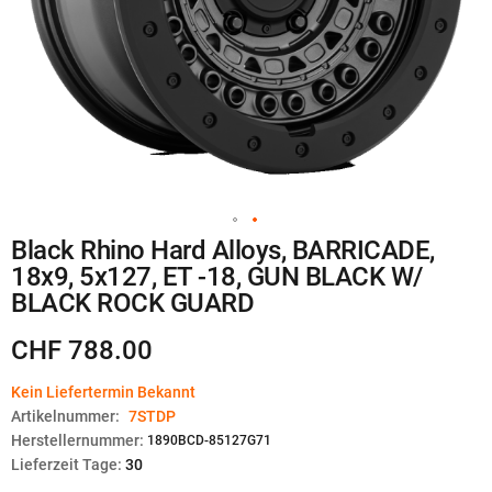
Zum
Black Rhino Hard Alloys, BARRICADE,
Anfang
18x9, 5x127, ET -18, GUN BLACK W/
der
Bildgalerie
BLACK ROCK GUARD
springen
CHF 788.00
Kein Liefertermin Bekannt
Artikelnummer:
7STDP
Herstellernummer:
1890BCD-85127G71
Lieferzeit Tage:
30