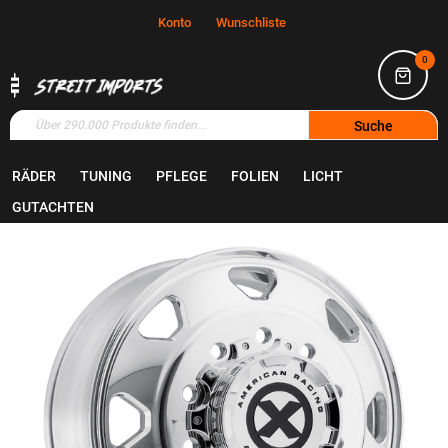
Konto
Wunschliste
0
Suche
RÄDER
TUNING
PFLEGE
FOLIEN
LICHT
Home
Räder
Felgen
GUTACHTEN
Zum
Ende
der
Bildgalerie
springen