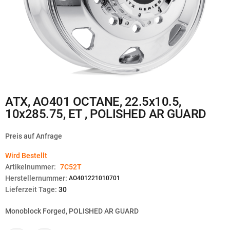
Zum
ATX, AO401 OCTANE, 22.5x10.5,
Anfang
10x285.75, ET , POLISHED AR GUARD
der
Bildgalerie
springen
Preis auf Anfrage
Wird Bestellt
Artikelnummer:
7C52T
Herstellernummer:
AO401221010701
Lieferzeit Tage:
30
Monoblock Forged, POLISHED AR GUARD