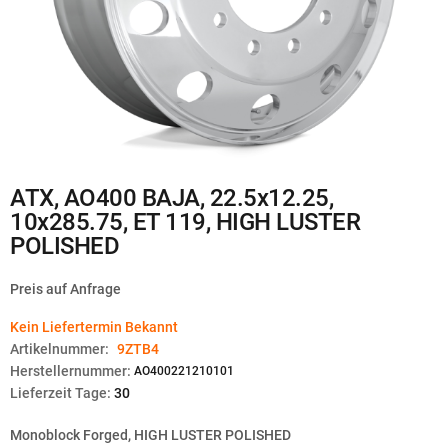
Zum
ATX, AO400 BAJA, 22.5x12.25,
Anfang
10x285.75, ET 119, HIGH LUSTER
der
Bildgalerie
POLISHED
springen
Preis auf Anfrage
Kein Liefertermin Bekannt
Artikelnummer:
9ZTB4
Herstellernummer:
AO400221210101
Lieferzeit Tage:
30
Monoblock Forged, HIGH LUSTER POLISHED