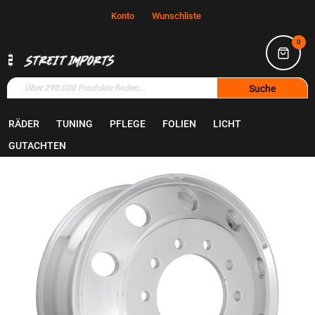
Konto
Wunschliste
0
Suche
RÄDER
TUNING
PFLEGE
FOLIEN
LICHT
Home
Räder
Felgen
GUTACHTEN
Zum
Ende
der
Bildgalerie
springen