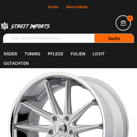
Konto
Wunschliste
0
Suche
RÄDER
TUNING
PFLEGE
FOLIEN
LICHT
Home
Räder
Felgen
GUTACHTEN
Zum
Ende
der
Bildgalerie
springen