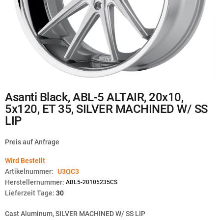
Zum
Asanti Black, ABL-5 ALTAIR, 20x10,
Anfang
5x120, ET 35, SILVER MACHINED W/ SS
der
Bildgalerie
LIP
springen
Preis auf Anfrage
Wird Bestellt
Artikelnummer:
U3QC3
Herstellernummer:
ABL5-20105235CS
Lieferzeit Tage:
30
Cast Aluminum, SILVER MACHINED W/ SS LIP