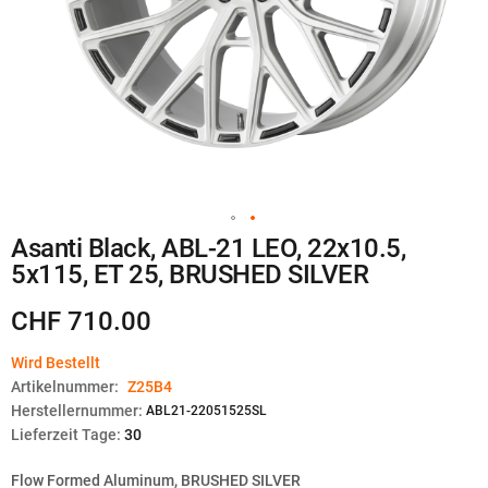
Zum
Asanti Black, ABL-21 LEO, 22x10.5,
Anfang
5x115, ET 25, BRUSHED SILVER
der
Bildgalerie
springen
CHF 710.00
Wird Bestellt
Artikelnummer:
Z25B4
Herstellernummer:
ABL21-22051525SL
Lieferzeit Tage:
30
Flow Formed Aluminum, BRUSHED SILVER