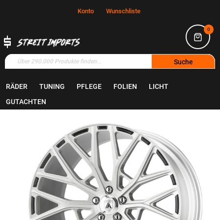
Konto
Wunschliste
0
Suche
RÄDER
TUNING
PFLEGE
FOLIEN
LICHT
Home
Räder
Felgen
GUTACHTEN
Zum
Ende
der
Bildgalerie
springen