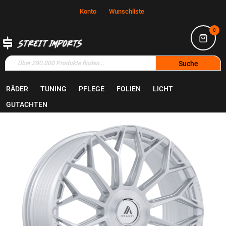
Konto
Wunschliste
0
Suche
RÄDER
TUNING
PFLEGE
FOLIEN
LICHT
Home
Räder
Felgen
GUTACHTEN
Zum
Ende
der
Bildgalerie
springen