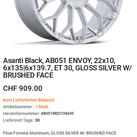
Zum
Asanti Black, AB051 ENVOY, 22x10,
Anfang
6x135|6x139.7, ET 30, GLOSS SILVER W/
der
Bildgalerie
BRUSHED FACE
springen
CHF 909.00
Kein Liefertermin Bekannt
Artikelnummer:
156U6
Herstellernummer:
AB051SR22106630
Lieferzeit Tage:
30
Flow Formed Aluminum, GLOSS SILVER W/ BRUSHED FACE