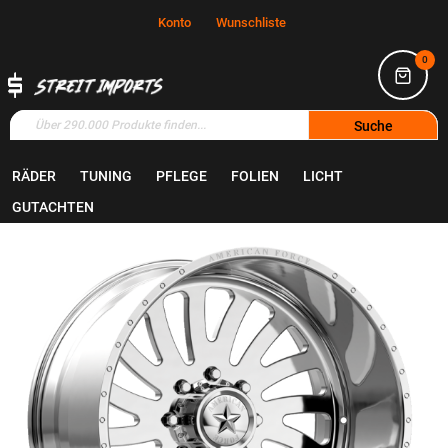
Konto
Wunschliste
0
Suche
RÄDER
TUNING
PFLEGE
FOLIEN
LICHT
Home
Räder
Felgen
GUTACHTEN
Zum
Ende
der
Bildgalerie
springen