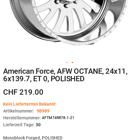
Zum
American Force, AFW OCTANE, 24x11,
Anfang
6x139.7, ET 0, POLISHED
der
Bildgalerie
springen
CHF 219.00
Kein Liefertermin Bekannt
Artikelnummer:
9B989
Herstellernummer:
AFTM74RR78-1-21
Lieferzeit Tage:
30
Monoblock Forged, POLISHED