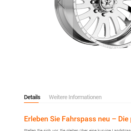
Zum
Anfang
der
Bildgalerie
springen
Details
Weitere Informationen
Erleben Sie Fahrspass neu – Die 
Stellen Sie sich vor, Sie gleiten über eine kurvige Lands