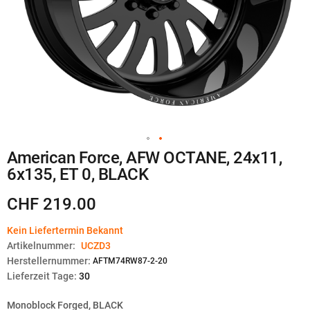
Zum
American Force, AFW OCTANE, 24x11,
Anfang
6x135, ET 0, BLACK
der
Bildgalerie
springen
CHF 219.00
Kein Liefertermin Bekannt
Artikelnummer:
UCZD3
Herstellernummer:
AFTM74RW87-2-20
Lieferzeit Tage:
30
Monoblock Forged, BLACK