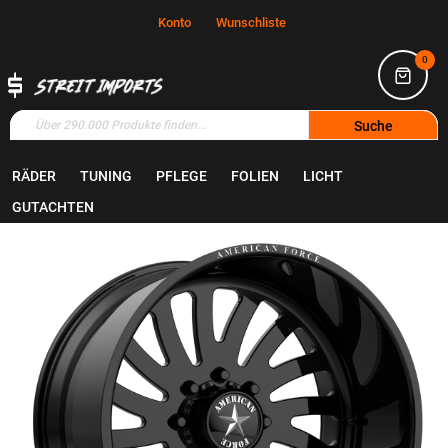
Konto
Wunschliste
0
Suche
RÄDER
TUNING
PFLEGE
FOLIEN
LICHT
Home
Räder
Felgen
GUTACHTEN
Zum
Ende
der
Bildgalerie
springen