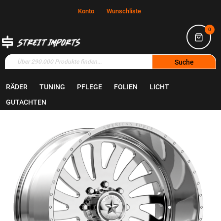
Konto
Wunschliste
0
Suche
RÄDER
TUNING
PFLEGE
FOLIEN
LICHT
Home
Räder
Felgen
GUTACHTEN
Zum
Ende
der
Bildgalerie
springen