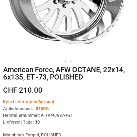
Zum
American Force, AFW OCTANE, 22x14,
Anfang
6x135, ET -73, POLISHED
der
Bildgalerie
springen
CHF 210.00
Kein Liefertermin Bekannt
Artikelnummer:
815PG
Herstellernummer:
AFTK74LW87-1-21
Lieferzeit Tage:
30
Monoblock Forged, POLISHED