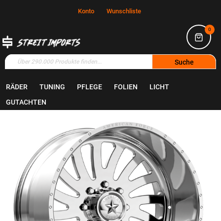
Konto
Wunschliste
0
Suche
RÄDER
TUNING
PFLEGE
FOLIEN
LICHT
Home
Räder
Felgen
GUTACHTEN
Zum
Ende
der
Bildgalerie
springen