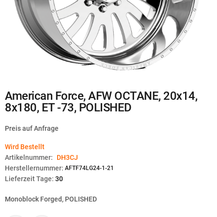
Zum
American Force, AFW OCTANE, 20x14,
Anfang
8x180, ET -73, POLISHED
der
Bildgalerie
springen
Preis auf Anfrage
Wird Bestellt
Artikelnummer:
DH3CJ
Herstellernummer:
AFTF74LG24-1-21
Lieferzeit Tage:
30
Monoblock Forged, POLISHED