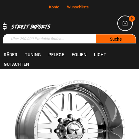
Konto
Wunschliste
0
Suche
RÄDER
TUNING
PFLEGE
FOLIEN
LICHT
Home
Räder
Felgen
GUTACHTEN
Zum
Ende
der
Bildgalerie
springen