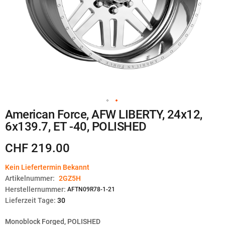
Zum
American Force, AFW LIBERTY, 24x12,
Anfang
6x139.7, ET -40, POLISHED
der
Bildgalerie
springen
CHF 219.00
Kein Liefertermin Bekannt
Artikelnummer:
2GZ5H
Herstellernummer:
AFTN09R78-1-21
Lieferzeit Tage:
30
Monoblock Forged, POLISHED