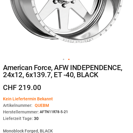
Zum
American Force, AFW INDEPENDENCE,
Anfang
24x12, 6x139.7, ET -40, BLACK
der
Bildgalerie
springen
CHF 219.00
Kein Liefertermin Bekannt
Artikelnummer:
QUEBM
Herstellernummer:
AFTN11R78-5-21
Lieferzeit Tage:
30
Monoblock Forged, BLACK