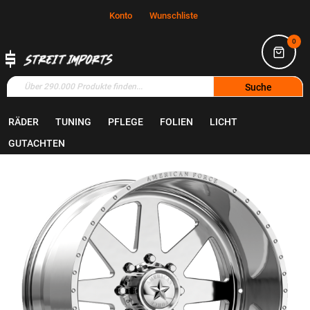
Konto
Wunschliste
0
Suche
RÄDER
TUNING
PFLEGE
FOLIEN
LICHT
Home
Räder
Felgen
GUTACHTEN
Zum
Ende
der
Bildgalerie
springen