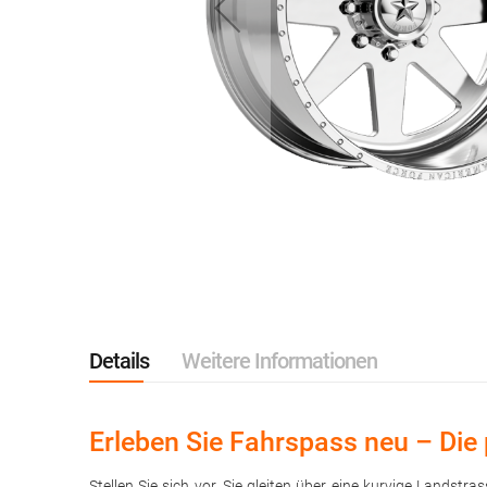
Zum
Anfang
der
Bildgalerie
springen
Details
Weitere Informationen
Erleben Sie Fahrspass neu – Die 
Stellen Sie sich vor, Sie gleiten über eine kurvige Lands