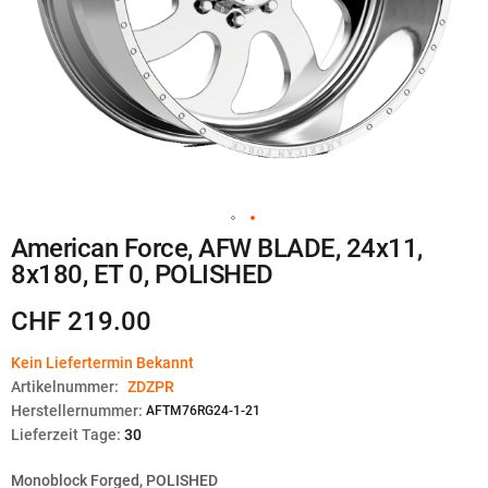
Zum
American Force, AFW BLADE, 24x11,
Anfang
8x180, ET 0, POLISHED
der
Bildgalerie
springen
CHF 219.00
Kein Liefertermin Bekannt
Artikelnummer:
ZDZPR
Herstellernummer:
AFTM76RG24-1-21
Lieferzeit Tage:
30
Monoblock Forged, POLISHED