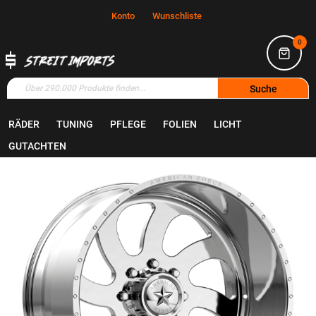
Konto
Wunschliste
0
Suche
RÄDER
TUNING
PFLEGE
FOLIEN
LICHT
Home
Räder
Felgen
GUTACHTEN
Zum
Ende
der
Bildgalerie
springen